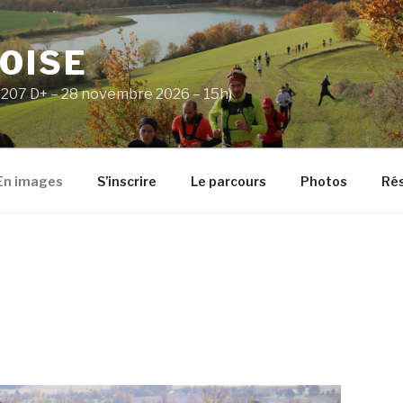
OISE
– 207 D+ – 28 novembre 2026 – 15h)
En images
S’inscrire
Le parcours
Photos
Rés